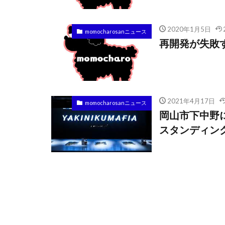
2020年1月5日
momocharosanニュース
再開発が失敗
2021年4月17日
momocharosanニュース
岡山市下中野
スタンディン