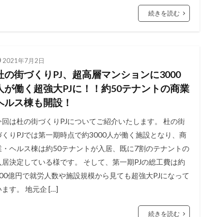
続きを読む
2021年7月2日
杜の街づくりPJ、超高層マンションに3000
人が働く超強大PJに！！約50テナントの商業
ヘルス棟も開設！
今回は杜の街づくりPJについてご紹介いたします。 杜の街
づくりPJでは第一期時点で約3000人が働く施設となり、商
業・ヘルス棟は約50テナントが入居、既に7割のテナントの
入居決定している様です。 そして、第一期PJの総工費は約
300億円で就労人数や施設規模から見ても超強大PJになって
ます。 地元企 […]
続きを読む