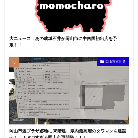
大ニュース！あの成城石井が岡山市に中四国初出店を予
定！！
岡山市再開発
岡山市遊プラザ跡地に38階建、県内最高層のタワマンを建設
へ！！！ヤバすぎる岡山市再開発！！！