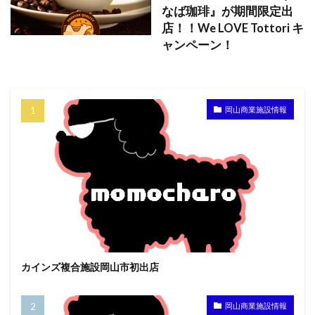
なば珈琲』が期間限定出
店！！We LOVE Tottori キ
ャンペーン！
岡山商業施設情報
カインズ複合施設岡山市初出店
岡山商業施設情報