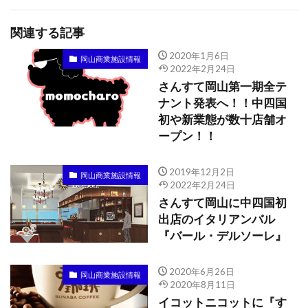
関連する記事
2020年1月6日
岡山商業施設情報
2022年2月24日
さんすて岡山第一期全テ
ナント発表へ！！中四国
初や新業態が数十店舗オ
ープン！！
2019年12月2日
岡山商業施設情報
2022年2月24日
さんすて岡山に中四国初
出店のイタリアンバル
『バール・デルソーレ』
2020年6月26日
岡山商業施設情報
2020年8月11日
イコットニコットに『す